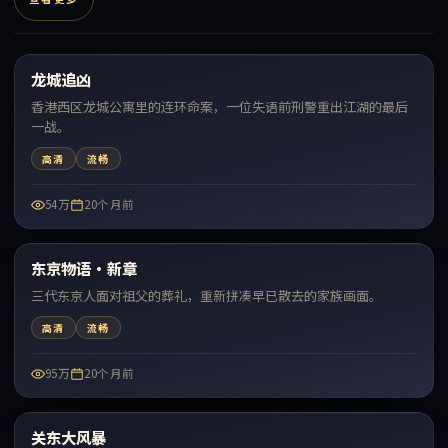
99:20
龙城追凶
最新
香港西区龙城公寓里的连环命案，一位失语前刑警重出江湖的最后
一战。
高清
流畅
54万
20个月前
99:51
东京物语·新章
最新
三代东京人面对祖父的葬礼，重新拼凑早已散去的家族画面。
高清
流畅
95万
20个月前
99:50
关东大风暴
最新