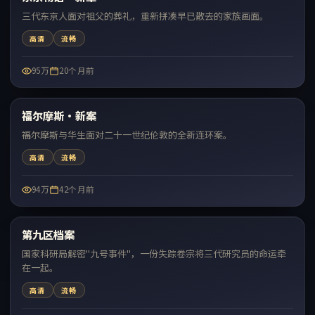
三代东京人面对祖父的葬礼，重新拼凑早已散去的家族画面。
高清
流畅
95万
20个月前
72:39
福尔摩斯·新案
热门
福尔摩斯与华生面对二十一世纪伦敦的全新连环案。
高清
流畅
94万
42个月前
70:58
第九区档案
热门
国家科研局解密"九号事件"，一份失踪卷宗将三代研究员的命运牵
在一起。
高清
流畅