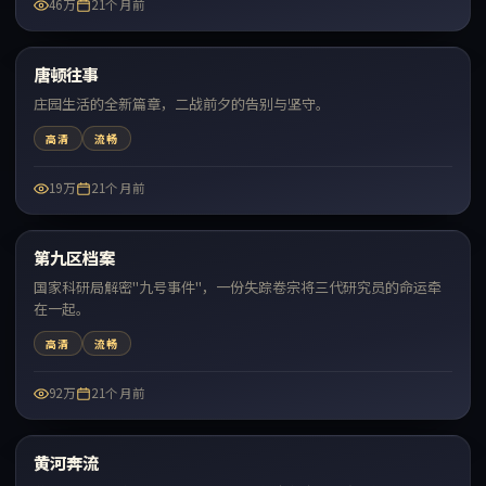
46万
21个月前
54:30
唐顿往事
最新
庄园生活的全新篇章，二战前夕的告别与坚守。
高清
流畅
19万
21个月前
70:58
第九区档案
最新
国家科研局解密"九号事件"，一份失踪卷宗将三代研究员的命运牵
在一起。
高清
流畅
92万
21个月前
60:49
黄河奔流
最新