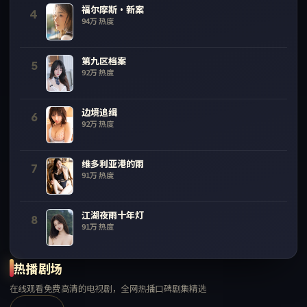
福尔摩斯·新案
4
94万
热度
第九区档案
5
92万
热度
边境追缉
6
92万
热度
维多利亚港的雨
7
91万
热度
江湖夜雨十年灯
8
91万
热度
热播剧场
在线观看免费高清的电视剧，全网热播口碑剧集精选