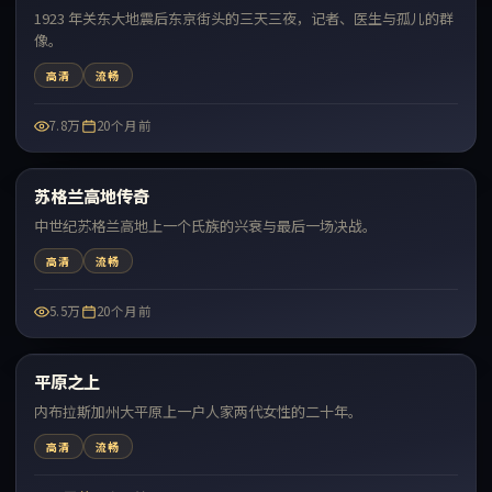
1923 年关东大地震后东京街头的三天三夜，记者、医生与孤儿的群
像。
高清
流畅
7.8万
20个月前
99:56
苏格兰高地传奇
最新
中世纪苏格兰高地上一个氏族的兴衰与最后一场决战。
高清
流畅
5.5万
20个月前
99:57
平原之上
最新
内布拉斯加州大平原上一户人家两代女性的二十年。
高清
流畅