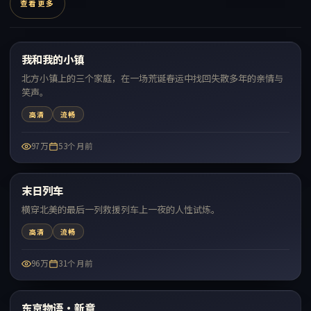
查看更多
99:33
我和我的小镇
热门
北方小镇上的三个家庭，在一场荒诞春运中找回失散多年的亲情与
笑声。
高清
流畅
97万
53个月前
99:05
末日列车
热门
横穿北美的最后一列救援列车上一夜的人性试炼。
高清
流畅
96万
31个月前
99:51
东京物语·新章
热门