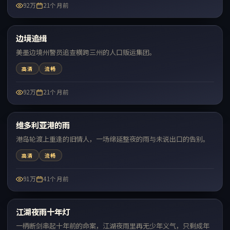
92万
21个月前
69:40
边境追缉
热门
美墨边境州警员追查横跨三州的人口贩运集团。
高清
流畅
92万
21个月前
99:13
维多利亚港的雨
热门
港岛轮渡上重逢的旧情人，一场绵延整夜的雨与未说出口的告别。
高清
流畅
91万
41个月前
99:32
江湖夜雨十年灯
热门
一柄断剑串起十年前的命案，江湖夜雨里再无少年义气，只剩成年