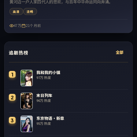
黄河边一户人家四代人的悲欢，与百年中华命运同向奔涌。
高清
流畅
47万
21个月前
追剧热榜
全部
我和我的小镇
1
97万
热度
末日列车
2
96万
热度
东京物语·新章
3
95万
热度